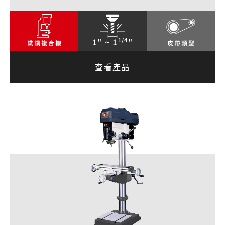
1/4
1" ~ 1
"
查看產品