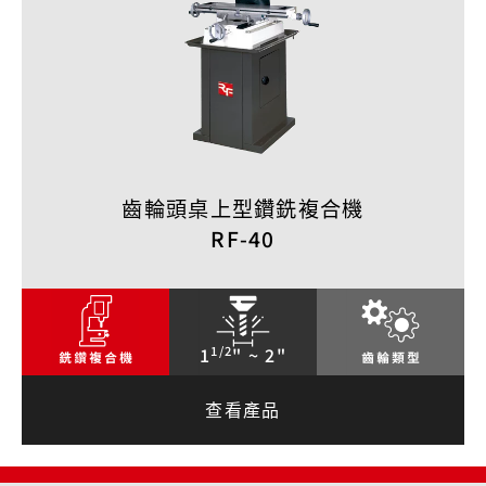
齒輪頭桌上型鑽銑複合機
RF-40
1/2
1
" ~ 2"
查看產品