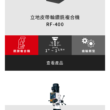
立地皮帶輪鑽銑複合機
RF-400
1/4
1" ~ 1
"
查看產品