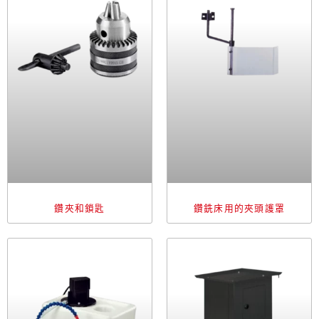
鑽夾和鎖匙
鑽銑床用的夾頭護罩