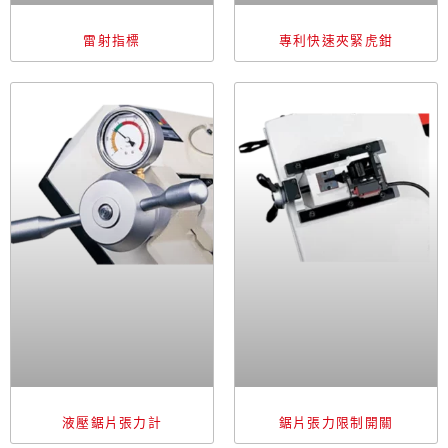
雷射指標
專利快速夾緊虎鉗
液壓鋸片張力計
鋸片張力限制開關