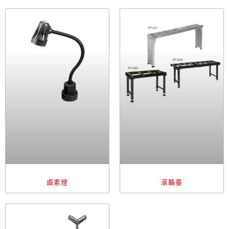
鹵素燈
滾輪臺