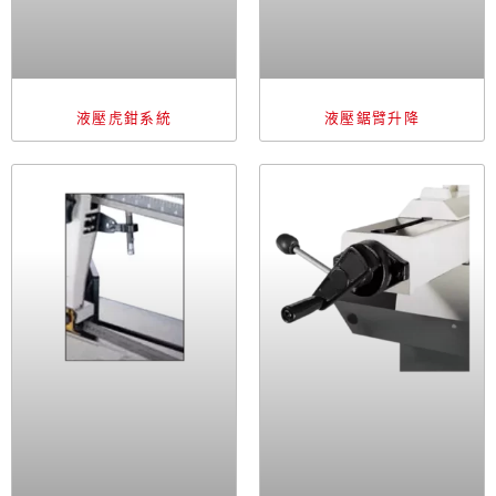
液壓虎鉗系統
液壓鋸臂升降