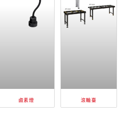
鹵素燈
滾輪臺