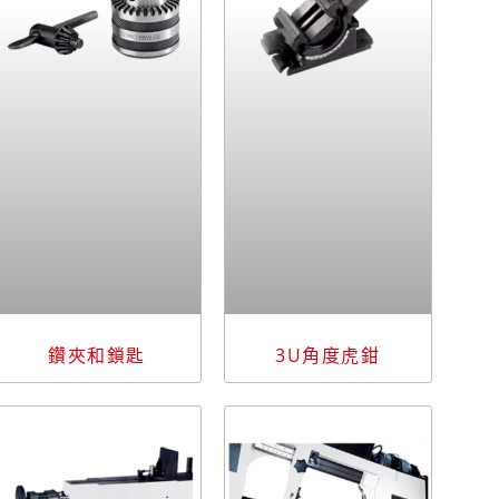
鑽夾和鎖匙
3U角度虎鉗