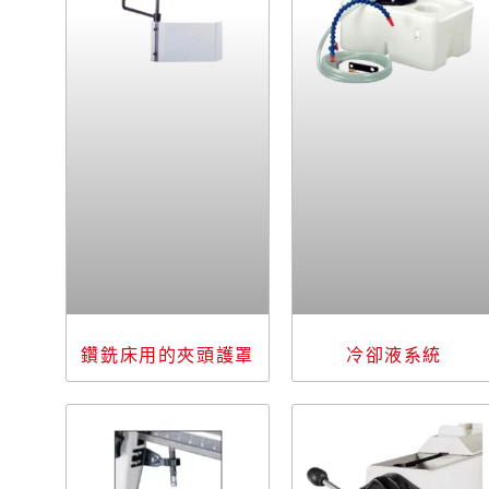
鑽銑床用的夾頭護罩
冷卻液系統