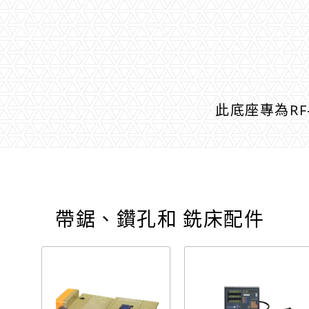
此底座專為RF-
帶鋸、鑽孔和 銑床配件